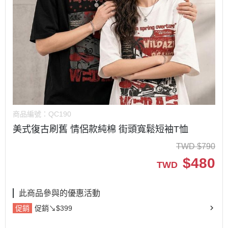
商品編號：
QC190
美式復古刷舊 情侶款純棉 街頭寬鬆短袖T恤
TWD
$
790
$
480
TWD
此商品參與的優惠活動
促銷
促銷↘$399