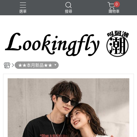
0
選單
搜尋
購物車
大頭圍
手鍊
項鍊
★★本月新品★★