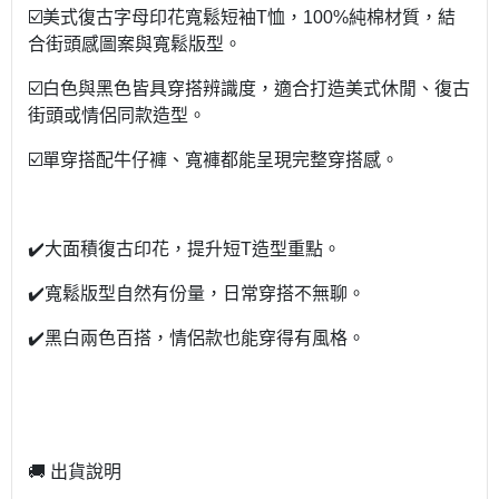
☑️美式復古字母印花寬鬆短袖T恤，100%純棉材質，結
合街頭感圖案與寬鬆版型。
☑️白色與黑色皆具穿搭辨識度，適合打造美式休閒、復古
街頭或情侶同款造型。
☑️單穿搭配牛仔褲、寬褲都能呈現完整穿搭感。
✔️大面積復古印花，提升短T造型重點。
✔️寬鬆版型自然有份量，日常穿搭不無聊。
✔️黑白兩色百搭，情侶款也能穿得有風格。
🚚 出貨說明