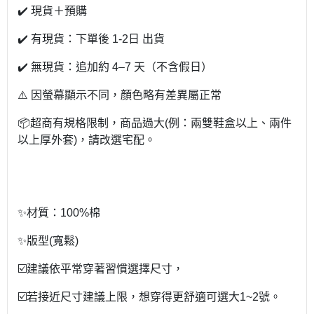
✔️ 現貨＋預購
✔️ 有現貨：下單後 1-2日 出貨
✔️ 無現貨：追加約 4–7 天（不含假日）
⚠️ 因螢幕顯示不同，顏色略有差異屬正常
📦超商有規格限制，商品過大(例：兩雙鞋盒以上、兩件
以上厚外套)，請改選宅配。
✨材質：100%棉
✨版型(寬鬆)
☑️建議依平常穿著習慣選擇尺寸，
☑️若接近尺寸建議上限，想穿得更舒適可選大1~2號。