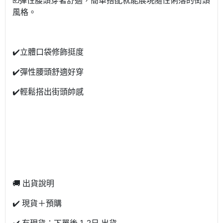
☑️彈性腰頭穿著舒適，簡單搭配就能展現隨性俐落的街頭
風格。
✔️立體口袋修飾挺度
✔️彈性腰頭舒適好穿
✔️輕鬆搭出街頭帥感
🚚 出貨說明
✔️ 現貨＋預購