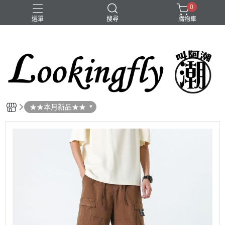
0
選單
搜尋
購物車
大頭圍
手鍊
項鍊
★★本月新品★★