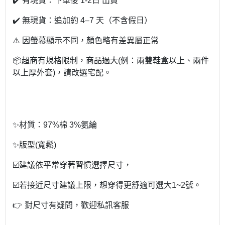
✔️ 有現貨：下單後 1-2日 出貨
✔️ 無現貨：追加約 4–7 天（不含假日）
⚠️ 因螢幕顯示不同，顏色略有差異屬正常
📦超商有規格限制，商品過大(例：兩雙鞋盒以上、兩件
以上厚外套)，請改選宅配。
✨材質：97%棉 3%氨綸
✨版型(寬鬆)
☑️建議依平常穿著習慣選擇尺寸，
☑️若接近尺寸建議上限，想穿得更舒適可選大1~2號。
👉 對尺寸有疑問，歡迎私訊客服