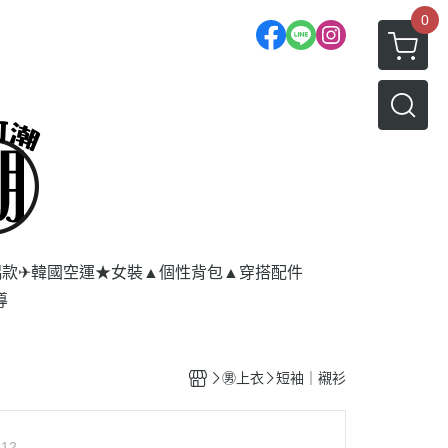
0
侶款
✈韓國空運★女裝
▲個性背包
▲穿搭配件
導
㊚上衣
短袖｜襯衫
212