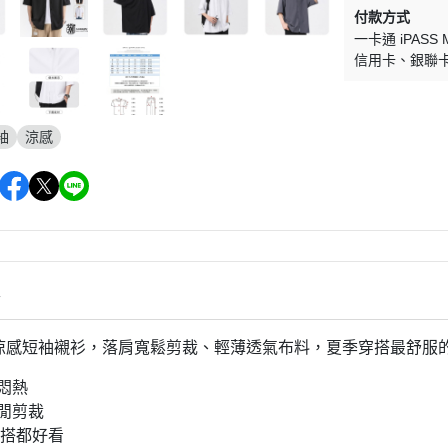
付款方式
一卡通 iPASS 
信用卡
銀聯
袖
涼感
情
感涼感短袖襯衫，落肩寬鬆剪裁、輕薄透氣布料，夏季穿搭最舒服
不悶熱
休閒剪裁
/外搭都好看