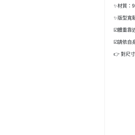
✨材質：9
✨版型寬
☑️體重
☑️請依
👉 對