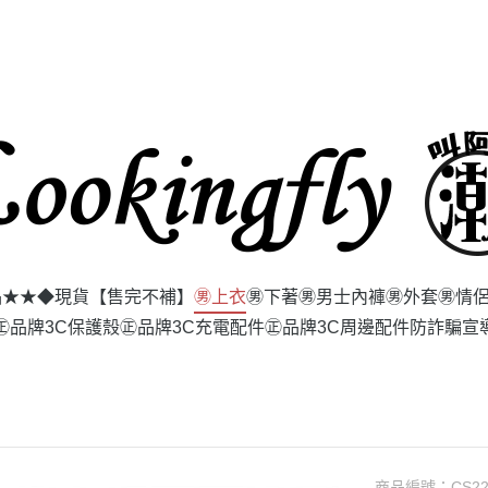
品★★
◆現貨【售完不補】
㊚上衣
㊚下著
㊚男士內褲
㊚外套
㊚情
㊣品牌3C保護殼
㊣品牌3C充電配件
㊣品牌3C周邊配件
防詐騙宣
商品編號：
CS2