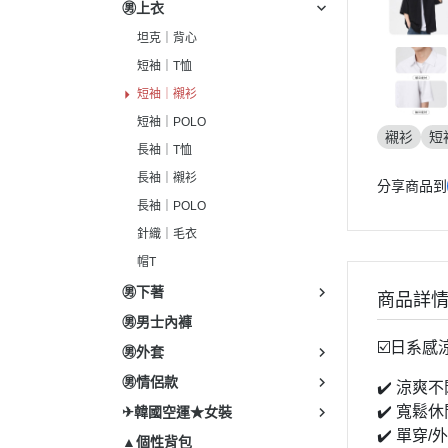
㊚上衣
坦克｜背心
短袖｜T恤
短袖｜襯衫
短袖｜POLO
襯衫
短
長袖｜T恤
長袖｜襯衫
分享商品到
長袖｜POLO
針織｜毛衣
帽T
㊚下著
商品詳
㊚男士內褲
☑️日系
㊚外套
㊚情侶款
✔️ 涼爽
✔️ 寬鬆
✈韓國空運★女裝
✔️ 單穿
▲個性背包