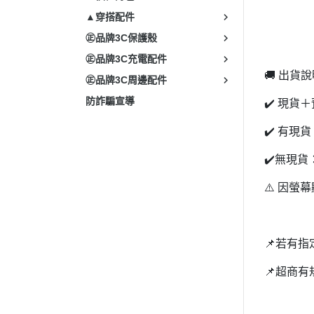
▲穿搭配件
㊣品牌3C保護殼
㊣品牌3C充電配件
🚚 出貨
㊣品牌3C周邊配件
防詐騙宣導
✔️ 現貨
✔️ 有現
✔️無現貨
⚠️ 因
📌若有
📌超商