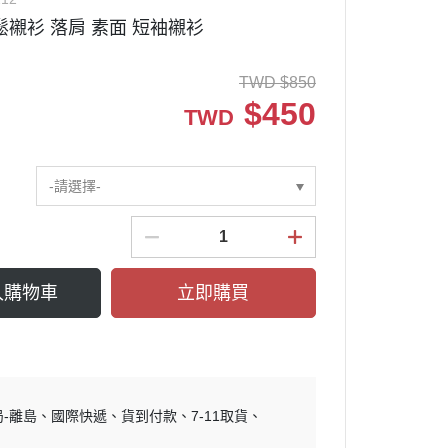
鬆襯衫 落肩 素面 短袖襯衫
TWD
$
850
$
450
TWD
-請選擇-
入購物車
立即購買
局-離島
國際快遞
貨到付款
7-11取貨