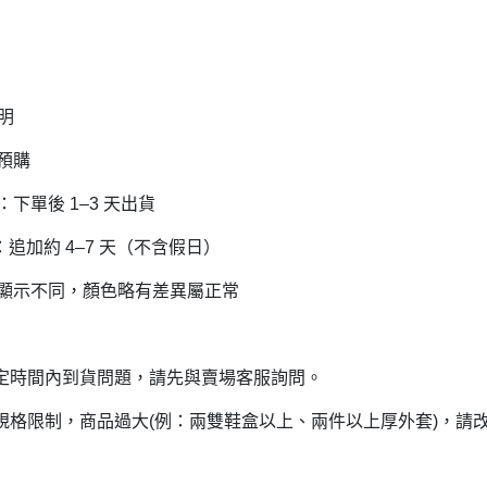
說明
＋預購
貨：下單後 1–3 天出貨
：追加約 4–7 天（不含假日）
螢幕顯示不同，顏色略有差異屬正常
指定時間內到貨問題，請先與賣場客服詢問。
有規格限制，商品過大(例：兩雙鞋盒以上、兩件以上厚外套)，請