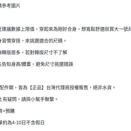
請參考圖片
近建議數據上限值，穿起來為剛好合身，想寬鬆舒適就買大一號
身習慣穿搭，來挑選適合的尺碼。
飾韓版居多，若對韓版尺寸不了解
先告知身高/體重，避免尺寸挑選錯誤
品牌配件類，皆為【正品】台灣代理商授權販售，絕非水貨。
以上有疑問，請與小幫手聯繫。
貨+預購
單約為4-10日不含假日