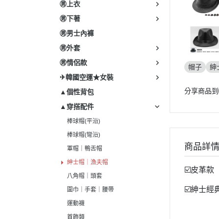
㊚上衣
㊚下著
㊚男士內褲
㊚外套
㊚情侶款
帽子
紳
✈韓國空運★女裝
分享商品到
▲個性背包
▲穿搭配件
棒球帽(平沿)
棒球帽(彎沿)
商品詳
軍帽｜鴨舌帽
紳士帽｜漁夫帽
☑️皮革款
八角帽｜頭套
☑️紳士經
圍巾｜手套｜腰帶
運動襪
首飾類