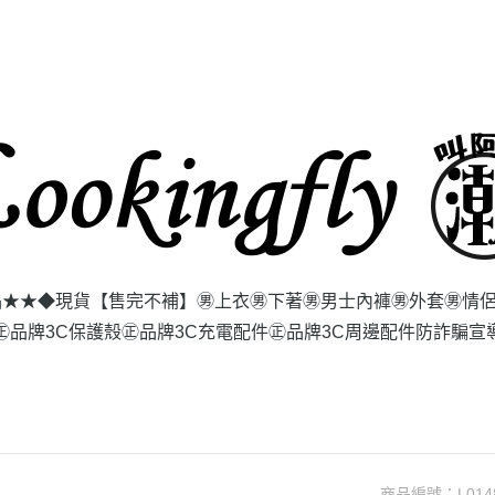
品★★
◆現貨【售完不補】
㊚上衣
㊚下著
㊚男士內褲
㊚外套
㊚情
㊣品牌3C保護殼
㊣品牌3C充電配件
㊣品牌3C周邊配件
防詐騙宣
商品編號：
L014