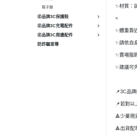
✨材質：
鞋子類
㊣品牌3C保護殼
<
㊣品牌3C充電配件
✨體重靠
㊣品牌3C周邊配件
✨請依自
防詐騙宣導
✨賣場服
✨建議可
📌3C
📌若對
🔺少量現
🔺出貨配