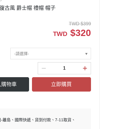
復古風 爵士帽 禮帽 帽子
TWD
$
399
$
320
TWD
-請選擇-
入購物車
立即購買
局-離島
國際快遞
貨到付款
7-11取貨