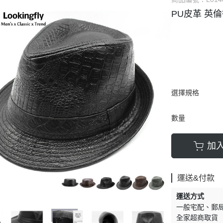
PU皮革 英倫
選擇規格
數量
加
運送&付款
運送方式
一般宅配
郵
全家超商取貨