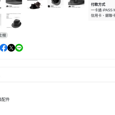
付款方式
一卡通 iPASS 
信用卡
銀聯
士帽
情
典配件