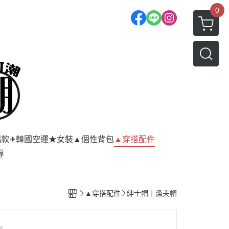
0
侶款
✈韓國空運★女裝
▲個性背包
▲穿搭配件
導
▲穿搭配件
紳士帽｜漁夫帽
8