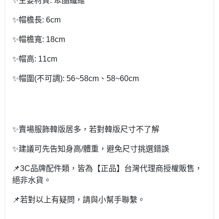
✨主要材質: 聚酯纖維
✨帽檐長: 6cm
✨帽檐寬: 18cm
✨帽高: 11cm
✨帽圍(不可調): 56~58cm、58~60cm
✨賣場服飾韓版居多，若對韓版尺寸不了解
✨建議可先告知身高/體重，避免尺寸挑選錯誤
📌3C品牌配件類，皆為【正品】台灣代理商授權販售，
絕非水貨。
📌若對以上有疑問，請與小幫手聯繫。