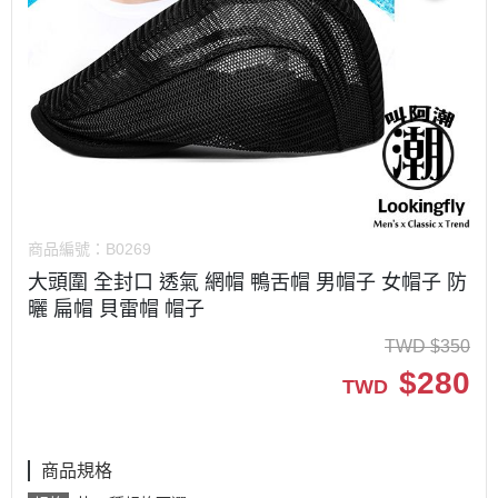
商品編號：
B0269
大頭圍 全封口 透氣 網帽 鴨舌帽 男帽子 女帽子 防
曬 扁帽 貝雷帽 帽子
TWD
$
350
$
280
TWD
商品規格