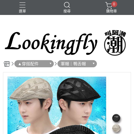
0
選單
搜尋
購物車
大頭圍
手鍊
項鍊
▲穿搭配件
軍帽｜鴨舌帽