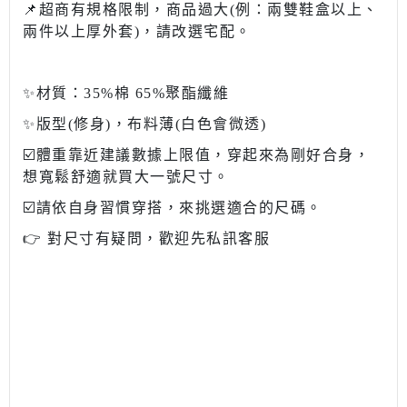
📌超商有規格限制，商品過大(例：兩雙鞋盒以上、
兩件以上厚外套)，請改選宅配。
✨材質：35%棉 65%聚酯纖維
✨版型(修身)，布料薄(白色會微透)
☑️體重靠近建議數據上限值，穿起來為剛好合身，
想寬鬆舒適就買大一號尺寸。
☑️請依自身習慣穿搭，來挑選適合的尺碼。
👉 對尺寸有疑問，歡迎先私訊客服