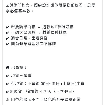
☑️與休閒約會，簡約設計讓你隨便搭都好看，是夏
季必備基本款。
✔️ 想要簡單百搭 → 這款短T輕薄好搭
✔️ 不想太厚悶熱 → 材質薄透透氣
✔️ 適合日常、出遊穿搭
✔️ 圓領修身剪裁好看不臃腫
🚚 出貨說明
✔️ 現貨＋預購
✔️ 有現貨：下單後 當日~隔日 (上班日)出貨
✔️無現貨：追加約 4–7 天（不含假日）
⚠️ 因螢幕顯示不同，顏色略有差異屬正常