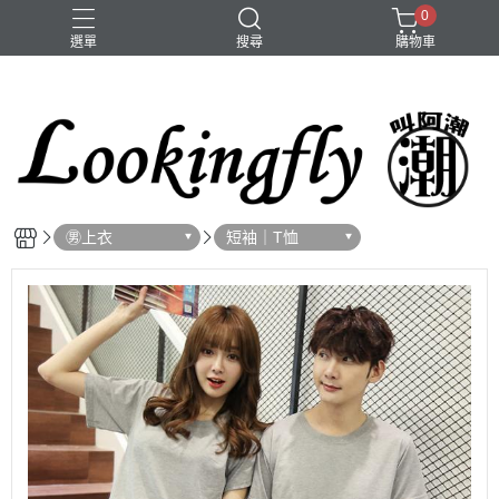
0
選單
搜尋
購物車
大頭圍
手鍊
項鍊
㊚上衣
短袖｜T恤