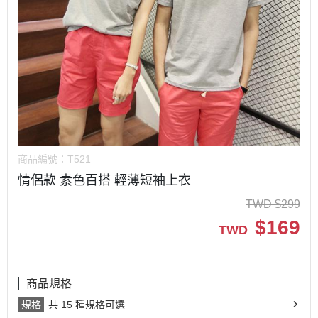
商品編號：
T521
情侶款 素色百搭 輕薄短袖上衣
TWD
$
299
$
169
TWD
商品規格
規格
共 15 種規格可選