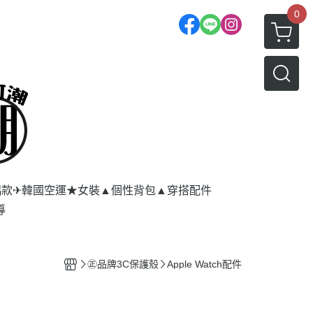
0
侶款
✈韓國空運★女裝
▲個性背包
▲穿搭配件
導
㊣品牌3C保護殼
Apple Watch配件