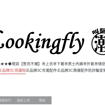
品★★
◆現貨【售完不補】
㊚上衣
㊚下著
㊚男士內褲
㊚外套
㊚情
㊣品牌3C保護殼
㊣品牌3C充電配件
㊣品牌3C周邊配件
防詐騙宣
熱銷排行
最新上架
價格