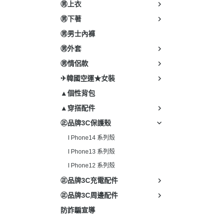
㊚上衣
㊚下著
㊚男士內褲
㊚外套
㊚情侶款
✈韓國空運★女裝
▲個性背包
▲穿搭配件
㊣品牌3C保護殼
I Phone14 系列殼
I Phone13 系列殼
I Phone12 系列殼
㊣品牌3C充電配件
㊣品牌3C周邊配件
防詐騙宣導