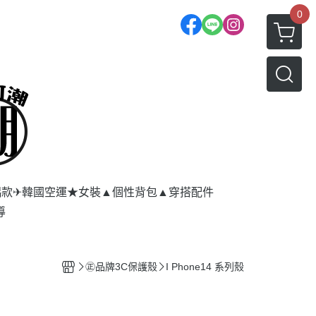
0
侶款
✈韓國空運★女裝
▲個性背包
▲穿搭配件
導
㊣品牌3C保護殼
I Phone14 系列殼