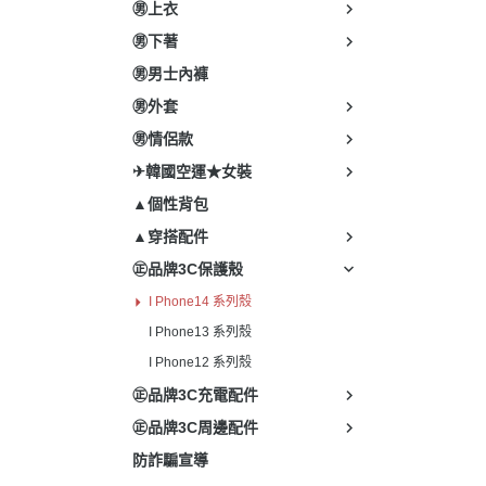
㊚上衣
㊚下著
㊚男士內褲
㊚外套
㊚情侶款
✈韓國空運★女裝
▲個性背包
▲穿搭配件
㊣品牌3C保護殼
I Phone14 系列殼
I Phone13 系列殼
I Phone12 系列殼
㊣品牌3C充電配件
㊣品牌3C周邊配件
防詐騙宣導