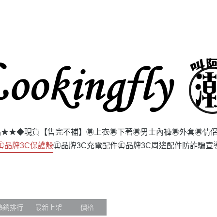
品★★
◆現貨【售完不補】
㊚上衣
㊚下著
㊚男士內褲
㊚外套
㊚情
㊣品牌3C保護殼
㊣品牌3C充電配件
㊣品牌3C周邊配件
防詐騙宣
熱銷排行
最新上架
價格