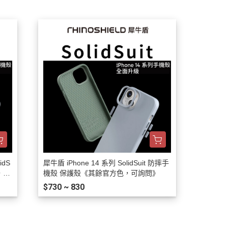
idS
犀牛盾 iPhone 14 系列 SolidSuit 防摔手
，可
機殼 保護殼《其餘官方色，可詢問》
$730 ~ 830