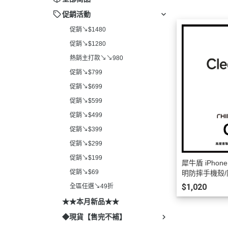
促銷活動
促銷↘$1480
促銷↘$1280
熱銷主打款↘↘980
促銷↘$799
促銷↘$699
促銷↘$599
促銷↘$499
促銷↘$399
促銷↘$299
促銷↘$199
犀牛盾 iPhone 
促銷↘$69
明防摔手機殼/
$1,020
全區任選↘49折
★★本月新品★★
◆現貨【售完不補】