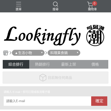
0
選單
搜尋
購物車
大頭圍
手鍊
項鍊
▲生活小物
料理美食鍋
綜合排行
熱銷排行
最新上架
價格
目前無任何商品
請輸入 E-mail，即可訂閱或取消電子報
確定